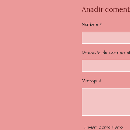
o
Añadir coment
r
a
Nombre *
c
i
ó
n
Dirección de correo el
:
4
.
6
Mensaje *
2
0
6
8
9
6
Enviar comentario
5