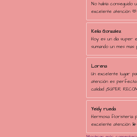
No había conseguido un
excelente atención 🫶
Keila Gonzalez
Hoy es un día super e
sumando un mes mas p
Lorena
Un excelente lugar pa
atención es perfecta
calidad ¡SÚPER RECO
Yeidy rueda
Hermosa floristería p
excelente atención 💫
Mostrar más comentari