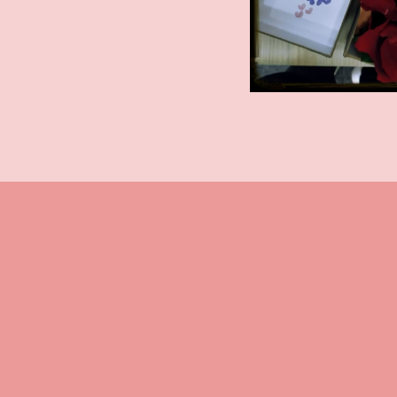
V
a
l