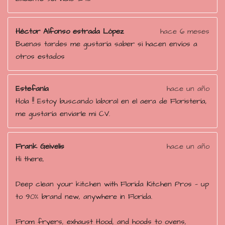
4
e
s
Héctor Alfonso estrada López
hace 6 meses
t
Buenas tardes me gustaría saber si hacen envíos a
r
otros estados
e
l
Estefanía
hace un año
l
Hola !! Estoy buscando laboral en el aera de Floristería,
a
me gustaría enviarle mi CV.
s
Frank Geivelis
hace un año
Hi there,
Deep clean your kitchen with Florida Kitchen Pros — up
to 90% brand new, anywhere in Florida.
From fryers, exhaust Hood, and hoods to ovens,