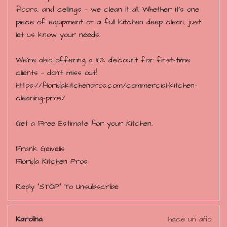
floors, and ceilings — we clean it all. Whether it’s one
piece of equipment or a full kitchen deep clean, just
let us know your needs.
We’re also offering a 10% discount for first-time
clients — don’t miss out!
https://floridakitchenpros.com/commercial-kitchen-
cleaning-pros/
Get a Free Estimate for your Kitchen.
Frank Geivelis
Florida Kitchen Pros
Reply "STOP" To Unsubscribe
Karolina
hace un año