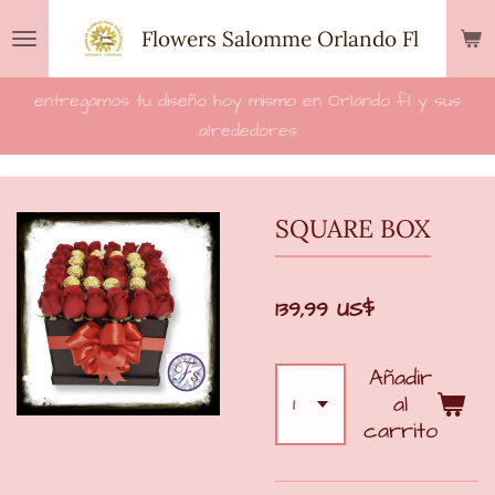
Ir
Flowers Salomme Orlando Fl
al
contenido
entregamos tu diseño hoy mismo en Orlando fl y sus
principal
alrededores
SQUARE BOX
139,99 US$
Añadir
al
carrito