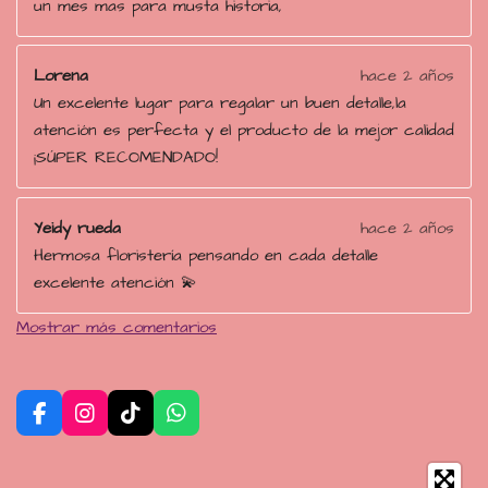
un mes mas para musta historia,
Lorena
hace 2 años
Un excelente lugar para regalar un buen detalle,la
atención es perfecta y el producto de la mejor calidad
¡SÚPER RECOMENDADO!
Yeidy rueda
hace 2 años
Hermosa floristería pensando en cada detalle
excelente atención 💫
Mostrar más comentarios
F
I
T
W
a
n
i
h
c
s
k
a
e
t
T
t