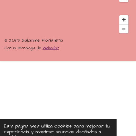
b
a
o
s
o
g
k
A
o
r
p
k
a
p
m
© 2023 Salomme Floristeria
Con la tecnología de
Webador
Esta página web utiliza cookies para mejorar tu
experiencia y mostrar anuncios diseñados a