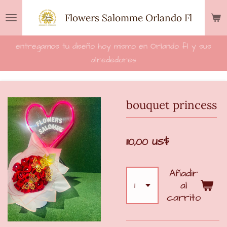
Ir
Flowers Salomme Orlando Fl
al
contenido
entregamos tu diseño hoy mismo en Orlando fl y sus
principal
alrededores
bouquet princess
110,00 US$
Añadir
al
carrito