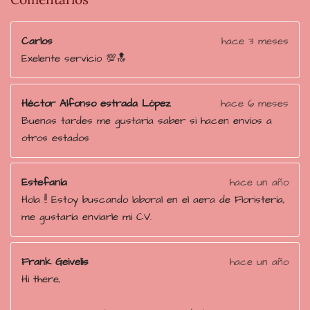
1
7
Carlos
hace 3 meses
2
Exelente servicio 💯🔝
4
e
s
Héctor Alfonso estrada López
hace 6 meses
t
Buenas tardes me gustaría saber si hacen envíos a
r
otros estados
e
l
Estefanía
hace un año
l
Hola !! Estoy buscando laboral en el aera de Floristería,
a
me gustaría enviarle mi CV.
s
Frank Geivelis
hace un año
Hi there,