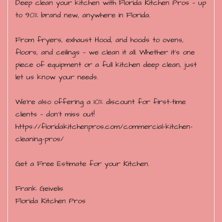
Deep clean your kitchen with Florida Kitchen Pros — up
to 90% brand new, anywhere in Florida.
From fryers, exhaust Hood, and hoods to ovens,
floors, and ceilings — we clean it all. Whether it’s one
piece of equipment or a full kitchen deep clean, just
let us know your needs.
We’re also offering a 10% discount for first-time
clients — don’t miss out!
https://floridakitchenpros.com/commercial-kitchen-
cleaning-pros/
Get a Free Estimate for your Kitchen.
Frank Geivelis
Florida Kitchen Pros