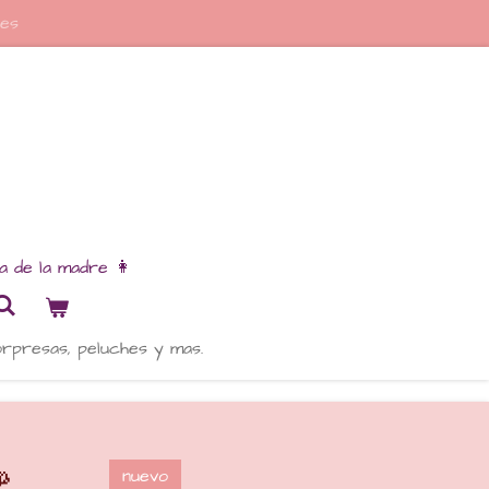
res
ia de la madre 👩
orpresas, peluches y mas.

nuevo