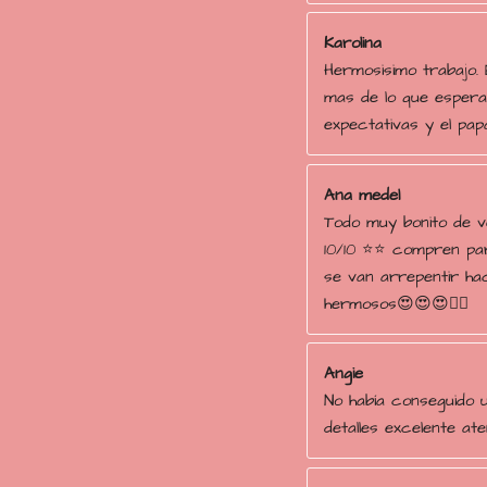
Karolina
Hermosisimo trabajo. 
mas de lo que espera
expectativas y el papá
Ana medel
Todo muy bonito de 
10/10 ⭐️⭐️ compren p
se van arrepentir ha
hermosos😍😍😍👌🏻
Angie
No había conseguido u
detalles excelente at