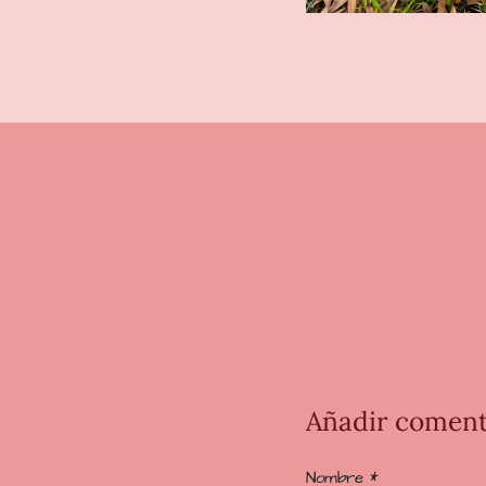
V
a
l
o
Añadir coment
r
a
Nombre *