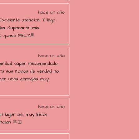
hace un año
Excelente atencion. Y llego
ba. Superaron mis
 quedo FELIZ!!!!
hace un año
verdad súper recomendado
ara sus novios de verdad no
cen unos arreglos muy
hace un año
n lugar así, muy lindos
ención 🫶🏻