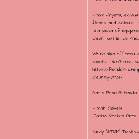
From fryers, exhaust
floors, and ceilings — 
one piece of equipmen
clean, just let us kn
We’re also offering a
clients — don’t miss ou
https://floridakitch
cleaning-pros/
Get a Free Estimate 
Frank Geivelis
Florida Kitchen Pros
Reply "STOP" To Uns