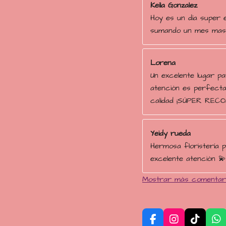
Keila Gonzalez
Hoy es un día super e
sumando un mes mas 
Lorena
Un excelente lugar pa
atención es perfecta
calidad ¡SÚPER REC
Yeidy rueda
Hermosa floristería 
excelente atención 💫
Mostrar más comentar
F
I
T
W