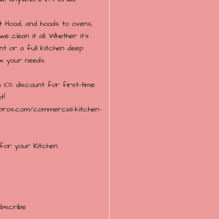
 Hood, and hoods to ovens,
we clean it all. Whether it’s
t or a full kitchen deep
ow your needs.
 10% discount for first-time
t!
enpros.com/commercial-kitchen-
for your Kitchen.
ubscribe