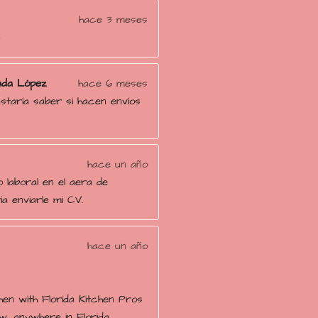
hace 3 meses

ada López
hace 6 meses
taría saber si hacen envíos
hace un año
o laboral en el aera de
ía enviarle mi CV.
hace un año
hen with Florida Kitchen Pros
, anywhere in Florida.