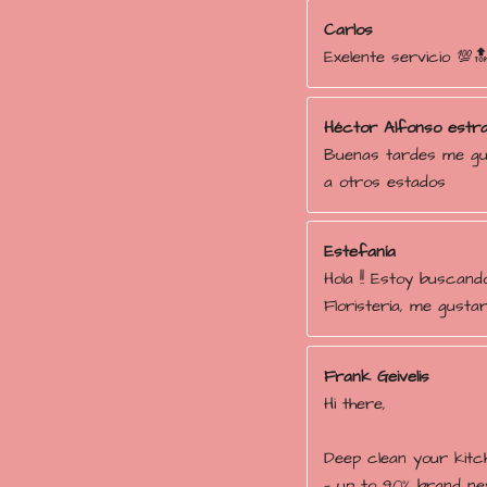
2
Carlos
4
Exelente servicio 💯
e
s
t
Héctor Alfonso estr
r
Buenas tardes me gus
e
a otros estados
l
l
a
Estefanía
s
Hola !! Estoy buscand
Floristería, me gustar
Frank Geivelis
Hi there,
Deep clean your kitc
— up to 90% brand new