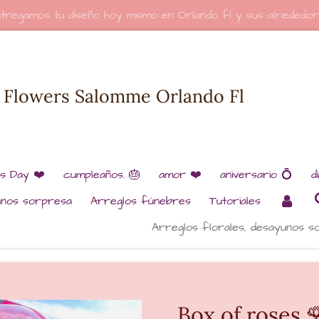
tregamos tu diseño hoy mismo en Orlando fl y sus alrededo
Flowers Salomme Orlando Fl
’s Day ❤️
cumpleaños. 🎂
amor ❤️
aniversario 💍
d
unos sorpresa
Arreglos fúnebres
Tutoriales
Arreglos florales, desayunos s
Box of roses 