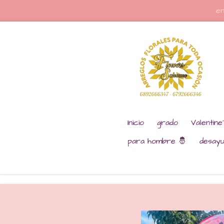
en
Ir
al
contenido
principal
Inicio
grado
Valentine
para hombre 🤴
desay