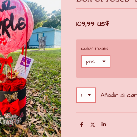
109,99 US$
color roses
Añadir al car
C
C
C
o
o
o
m
m
m