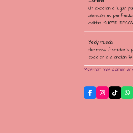
Lorena
Un excelente lugar pa
atención es perfecta
calidad ¡SÚPER RECO
Yeidy rueda
Hermosa floristería p
excelente atención 💫
Mostrar más comentari
F
I
T
W
a
n
i
h
c
s
k
a
e
t
T
t
b
a
o
s
o
g
k
A
o
r
p