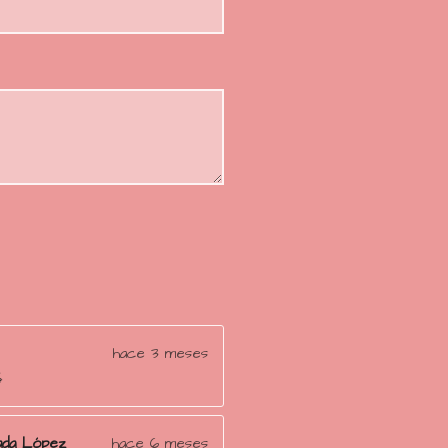
i
s
s
s
s
ó
n
hace 3 meses

ada López
hace 6 meses