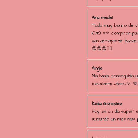
Ana medel
Todo muy bonito de 
10/10 ⭐️⭐️ compren pa
van arrepentir hace
😍😍😍👌🏻
Angie
No había conseguido un
excelente atención 🫶
Keila Gonzalez
Hoy es un día super e
sumando un mes mas p