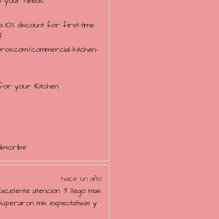
ow your needs.
 10% discount for first-time
!
npros.com/commercial-kitchen-
for your Kitchen.
ubscribe
hace un año
Excelente atencion. Y llego mas
Superaron mis expectativas y