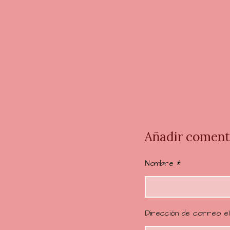
V
a
l
o
Añadir coment
r
a
Nombre *
c
i
ó
n
Dirección de correo el
: