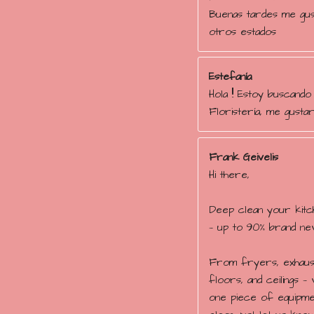
r
Buenas tardes me gust
e
otros estados
l
l
a
Estefanía
s
Hola !! Estoy buscando
Floristería, me gustar
Frank Geivelis
Hi there,
Deep clean your kitc
— up to 90% brand new
From fryers, exhaust
floors, and ceilings — 
one piece of equipme