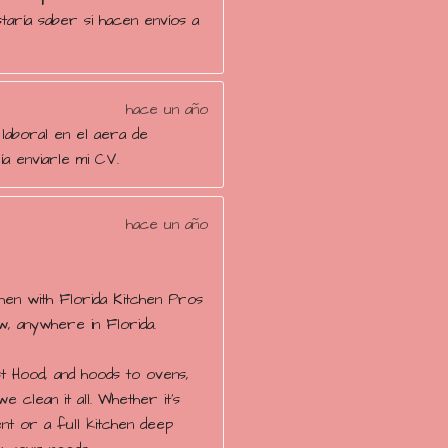
aría saber si hacen envíos a
hace un año
 laboral en el aera de
ía enviarle mi CV.
hace un año
hen with Florida Kitchen Pros
, anywhere in Florida.
 Hood, and hoods to ovens,
we clean it all. Whether it’s
nt or a full kitchen deep