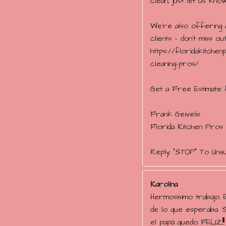
clean, just let us kn
We’re also offering a
clients — don’t miss out
https://floridakitche
cleaning-pros/
Get a Free Estimate 
Frank Geivelis
Florida Kitchen Pros
Reply "STOP" To Uns
Karolina
Hermosisimo trabajo. 
de lo que esperaba. 
el papá quedo FELIZ!!!!