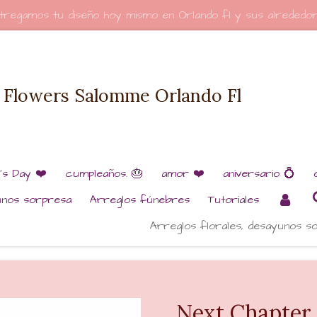
tregamos tu diseño hoy mismo en Orlando fl y sus alrededo
Flowers Salomme Orlando Fl
e’s Day ❤️
cumpleaños. 🎂
amor ❤️
aniversario 💍
unos sorpresa
Arreglos fúnebres
Tutoriales
Arreglos florales, desayunos s
Next Chapter