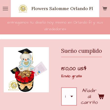
Ir
Flowers Salomme Orlando Fl
al
contenido
entregamos tu diseño hoy mismo en Orlando fl y sus
principal
alrededores
Sueño cumplido
150,00 US$
Envío gratis
Añadir
al
carrito