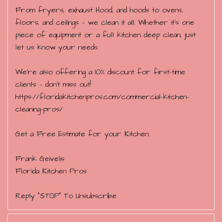
From fryers, exhaust Hood, and hoods to ovens,
floors, and ceilings — we clean it all. Whether it’s one
piece of equipment or a full kitchen deep clean, just
let us know your needs.
We’re also offering a 10% discount for first-time
clients — don’t miss out!
https://floridakitchenpros.com/commercial-kitchen-
cleaning-pros/
Get a Free Estimate for your Kitchen.
Frank Geivelis
Florida Kitchen Pros
Reply "STOP" To Unsubscribe