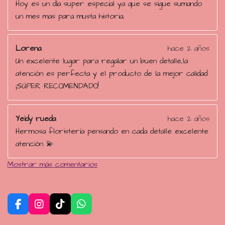
Hoy es un día super especial ya que se sigue sumando
un mes mas para musta historia,
Lorena
hace 2 años
Un excelente lugar para regalar un buen detalle,la
atención es perfecta y el producto de la mejor calidad
¡SÚPER RECOMENDADO!
Yeidy rueda
hace 2 años
Hermosa floristería pensando en cada detalle excelente
atención 💫
Mostrar más comentarios
F
I
T
W
a
n
i
h