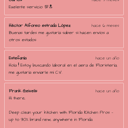
2
Exelente servicio 💯🔝
4
e
s
Héctor Alfonso estrada López
hace 6 meses
t
Buenas tardes me gustaría saber si hacen envíos a
r
otros estados
e
l
Estefanía
hace un año
l
Hola !! Estoy buscando laboral en el aera de Floristería,
a
me gustaría enviarle mi CV.
s
Frank Geivelis
hace un año
Hi there,
Deep clean your kitchen with Florida Kitchen Pros —
up to 90% brand new, anywhere in Florida.