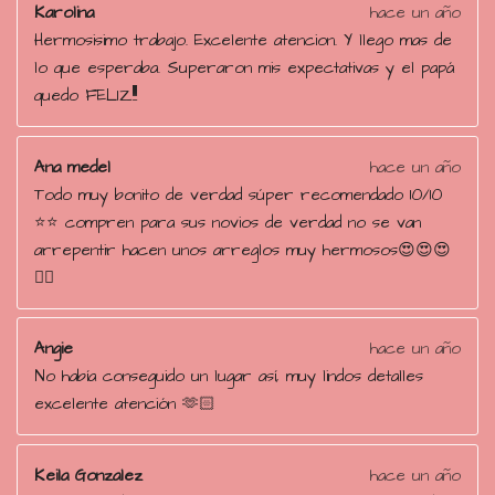
Karolina
hace un año
Hermosisimo trabajo. Excelente atencion. Y llego mas de
lo que esperaba. Superaron mis expectativas y el papá
quedo FELIZ!!!!
Ana medel
hace un año
Todo muy bonito de verdad súper recomendado 10/10
⭐️⭐️ compren para sus novios de verdad no se van
arrepentir hacen unos arreglos muy hermosos😍😍😍
👌🏻
Angie
hace un año
No había conseguido un lugar así, muy lindos detalles
excelente atención 🫶🏻
Keila Gonzalez
hace un año