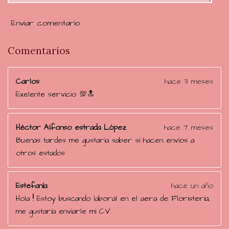
9
6
Enviar comentario
5
5
Comentarios
1
7
Carlos
hace 3 meses
2
Exelente servicio 💯🔝
4
e
s
Héctor Alfonso estrada López
hace 7 meses
t
Buenas tardes me gustaría saber si hacen envíos a
r
otros estados
e
l
Estefanía
hace un año
l
Hola !! Estoy buscando laboral en el aera de Floristería,
a
me gustaría enviarle mi CV.
s