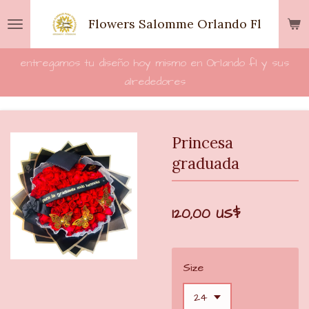
Ir
Flowers Salomme Orlando Fl
al
contenido
entregamos tu diseño hoy mismo en Orlando fl y sus
principal
alrededores
Princesa
graduada
120,00 US$
Size