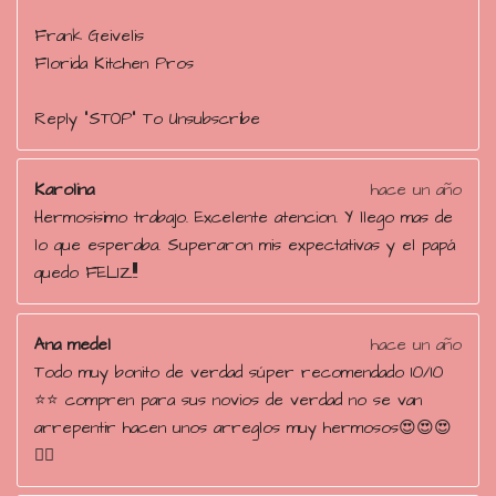
Frank Geivelis
Florida Kitchen Pros
Reply "STOP" To Unsubscribe
Karolina
hace un año
Hermosisimo trabajo. Excelente atencion. Y llego mas de
lo que esperaba. Superaron mis expectativas y el papá
quedo FELIZ!!!!
Ana medel
hace un año
Todo muy bonito de verdad súper recomendado 10/10
⭐️⭐️ compren para sus novios de verdad no se van
arrepentir hacen unos arreglos muy hermosos😍😍😍
👌🏻