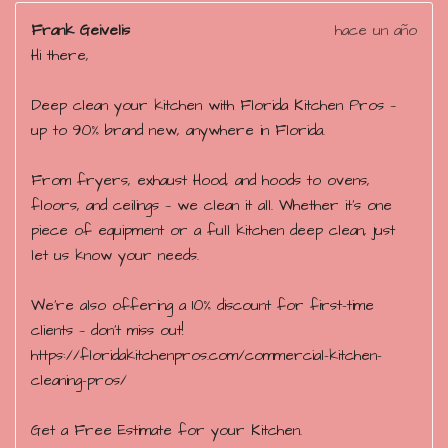
Frank Geivelis
hace un año
Hi there,
Deep clean your kitchen with Florida Kitchen Pros —
up to 90% brand new, anywhere in Florida.
From fryers, exhaust Hood, and hoods to ovens,
floors, and ceilings — we clean it all. Whether it’s one
piece of equipment or a full kitchen deep clean, just
let us know your needs.
We’re also offering a 10% discount for first-time
clients — don’t miss out!
https://floridakitchenpros.com/commercial-kitchen-
cleaning-pros/
Get a Free Estimate for your Kitchen.