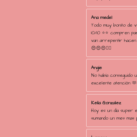
Ana medel
Todo muy bonito de 
10/10 ⭐️⭐️ compren pa
van arrepentir hace
😍😍😍👌🏻
Angie
No había conseguido un
excelente atención 🫶
Keila Gonzalez
Hoy es un día super e
sumando un mes mas p