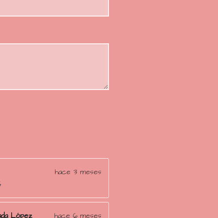
i
s
s
s
s
ó
n
hace 3 meses

ada López
hace 6 meses