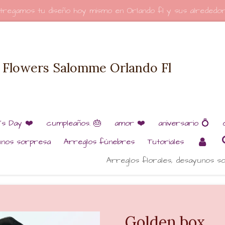
tregamos tu diseño hoy mismo en Orlando fl y sus alrededo
Flowers Salomme Orlando Fl
e’s Day ❤️
cumpleaños. 🎂
amor ❤️
aniversario 💍
unos sorpresa
Arreglos fúnebres
Tutoriales
Arreglos florales, desayunos s
Golden box