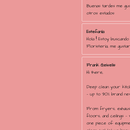
r
Buenas tardes me gust
e
otros estados
l
l
a
Estefanía
s
Hola !! Estoy buscando
Floristería, me gustar
Frank Geivelis
Hi there,
Deep clean your kitc
— up to 90% brand new
From fryers, exhaust
floors, and ceilings — 
one piece of equipme