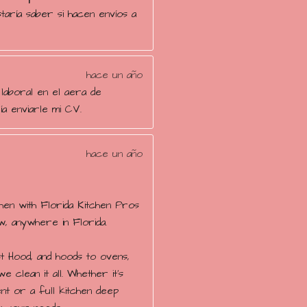
aría saber si hacen envíos a
hace un año
 laboral en el aera de
ía enviarle mi CV.
hace un año
hen with Florida Kitchen Pros
, anywhere in Florida.
 Hood, and hoods to ovens,
we clean it all. Whether it’s
nt or a full kitchen deep