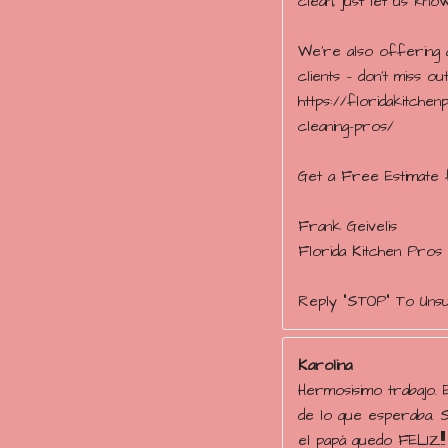
clean, just let us kn
We’re also offering a
clients — don’t miss out
https://floridakitche
cleaning-pros/
Get a Free Estimate 
Frank Geivelis
Florida Kitchen Pros
Reply "STOP" To Uns
Karolina
Hermosisimo trabajo. 
de lo que esperaba. 
el papá quedo FELIZ!!!!