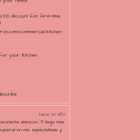
ow your needs.
 10% discount for first-time
!
npros.com/commercial-kitchen-
for your Kitchen.
ubscribe
hace un año
Excelente atencion. Y llego mas
Superaron mis expectativas y