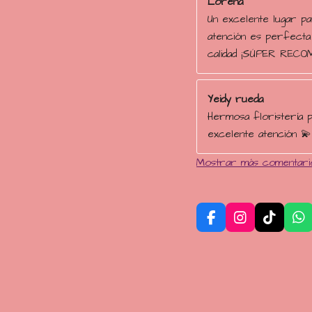
Lorena
Un excelente lugar pa
atención es perfecta
calidad ¡SÚPER RECO
Yeidy rueda
Hermosa floristería p
excelente atención 💫
Mostrar más comentari
F
I
T
W
a
n
i
h
c
s
k
a
e
t
T
t
b
a
o
s
o
g
k
A
o
r
p