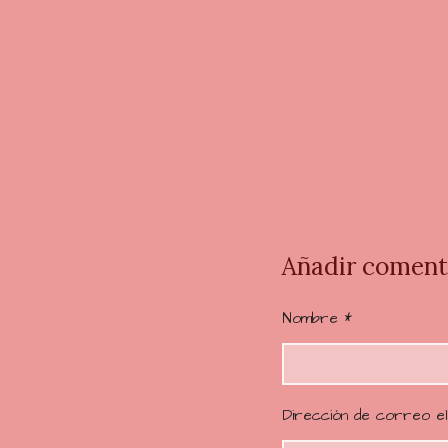
V
a
l
o
Añadir coment
r
a
Nombre *
c
i
ó
n
Dirección de correo el
: