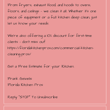
From fryers, exhaust Hood, and hoods to ovens,
floors, and ceilings — we clean it all. Whether it’s one
piece of equipment or a full kitchen deep clean, just
let us know your needs.
We’re also offering a 10% discount for first-time
clients — don’t miss out!
https://floridakitchenpros.com/commercial-kitchen-
cleaning-pros/
Get a Free Estimate for your Kitchen.
Frank Geivelis
Florida Kitchen Pros
Reply "STOP" To Unsubscribe