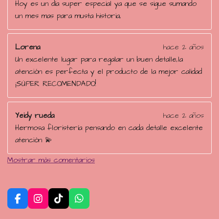
Hoy es un día super especial ya que se sigue sumando
un mes mas para musta historia,
Lorena
hace 2 años
Un excelente lugar para regalar un buen detalle,la
atención es perfecta y el producto de la mejor calidad
¡SÚPER RECOMENDADO!
Yeidy rueda
hace 2 años
Hermosa floristería pensando en cada detalle excelente
atención 💫
Mostrar más comentarios
F
I
T
W
a
n
i
h