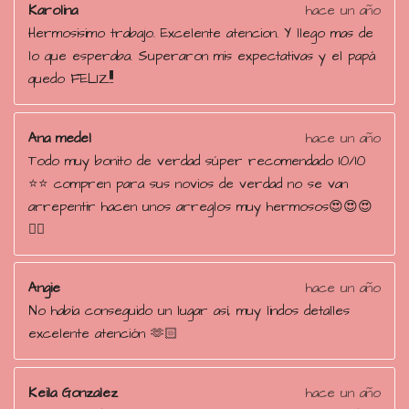
Karolina
hace un año
Hermosisimo trabajo. Excelente atencion. Y llego mas de
lo que esperaba. Superaron mis expectativas y el papá
quedo FELIZ!!!!
Ana medel
hace un año
Todo muy bonito de verdad súper recomendado 10/10
⭐️⭐️ compren para sus novios de verdad no se van
arrepentir hacen unos arreglos muy hermosos😍😍😍
👌🏻
Angie
hace un año
No había conseguido un lugar así, muy lindos detalles
excelente atención 🫶🏻
Keila Gonzalez
hace un año