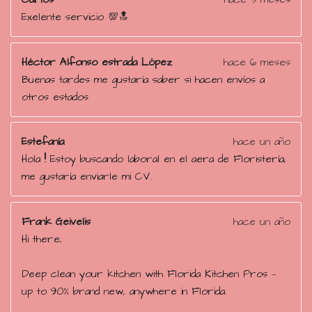
2
Exelente servicio 💯🔝
4
e
s
Héctor Alfonso estrada López
hace 6 meses
t
Buenas tardes me gustaría saber si hacen envíos a
r
otros estados
e
l
Estefanía
hace un año
l
Hola !! Estoy buscando laboral en el aera de Floristería,
a
me gustaría enviarle mi CV.
s
Frank Geivelis
hace un año
Hi there,
Deep clean your kitchen with Florida Kitchen Pros —
up to 90% brand new, anywhere in Florida.