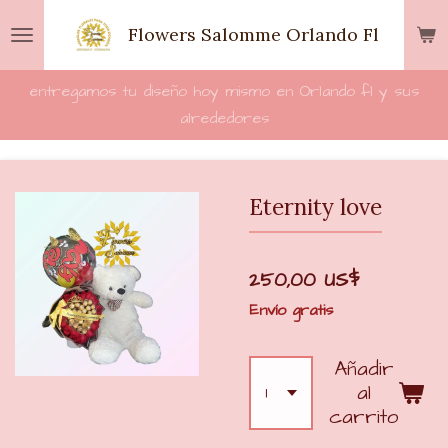
Ir
Flowers Salomme Orlando Fl
al
contenido
entregamos tu diseño hoy mismo en Orlando fl y sus
principal
alrededores
Eternity love
250,00 US$
Envío gratis
Añadir
al
carrito