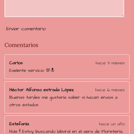
6
8
9
6
Enviar comentario
5
5
Comentarios
1
7
Carlos
hace 3 meses
2
Exelente servicio 💯🔝
4
e
s
Héctor Alfonso estrada López
hace 6 meses
t
Buenas tardes me gustaría saber si hacen envíos a
r
otros estados
e
l
Estefanía
hace un año
l
Hola !! Estoy buscando laboral en el aera de Floristería,
a