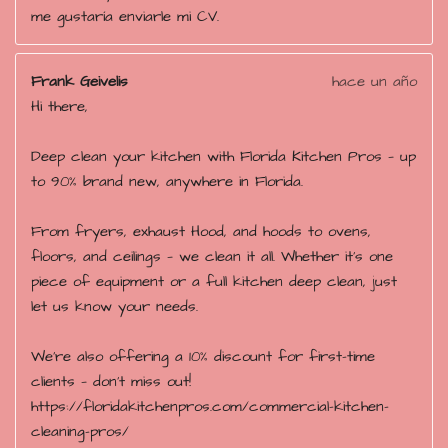
me gustaría enviarle mi CV.
s
Frank Geivelis
hace un año
Hi there,
Deep clean your kitchen with Florida Kitchen Pros — up
to 90% brand new, anywhere in Florida.
From fryers, exhaust Hood, and hoods to ovens,
floors, and ceilings — we clean it all. Whether it’s one
piece of equipment or a full kitchen deep clean, just
let us know your needs.
We’re also offering a 10% discount for first-time
clients — don’t miss out!
https://floridakitchenpros.com/commercial-kitchen-
cleaning-pros/