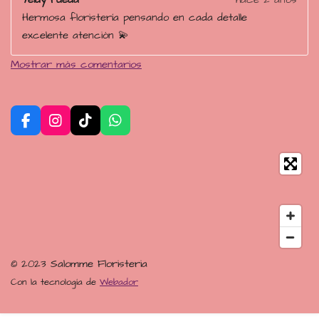
Hermosa floristería pensando en cada detalle
excelente atención 💫
Mostrar más comentarios
F
I
T
W
a
n
i
h
c
s
k
a
e
t
T
t
b
a
o
s
o
g
k
A
o
r
p
k
a
p
m
© 2023 Salomme Floristeria
Con la tecnología de
Webador