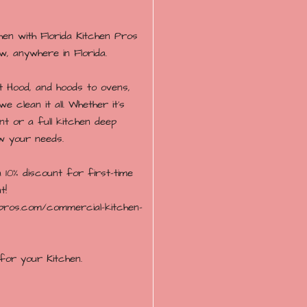
hen with Florida Kitchen Pros
, anywhere in Florida.
 Hood, and hoods to ovens,
we clean it all. Whether it’s
t or a full kitchen deep
ow your needs.
 10% discount for first-time
t!
enpros.com/commercial-kitchen-
for your Kitchen.