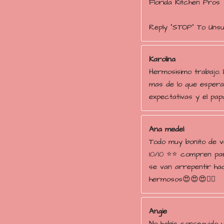
Florida Kitchen Pros
Reply "STOP" To Uns
Karolina
Hermosisimo trabajo. 
mas de lo que espera
expectativas y el papá
Ana medel
Todo muy bonito de 
10/10 ⭐️⭐️ compren p
se van arrepentir ha
hermosos😍😍😍👌🏻
Angie
No había conseguido u