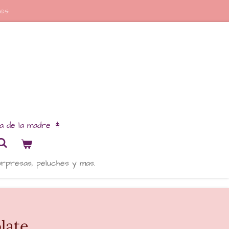
res
ia de la madre 👩
orpresas, peluches y mas.
late