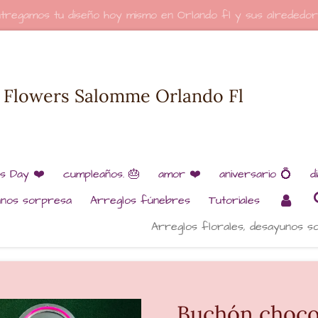
tregamos tu diseño hoy mismo en Orlando fl y sus alrededo
Flowers Salomme Orlando Fl
’s Day ❤️
cumpleaños. 🎂
amor ❤️
aniversario 💍
d
unos sorpresa
Arreglos fúnebres
Tutoriales
Arreglos florales, desayunos s
Buchón choco