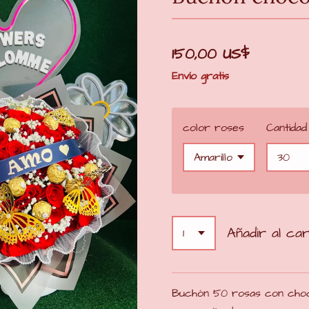
150,00 US$
Envío gratis
color roses
Cantidad
Añadir al car
Buchón 50 rosas con choc