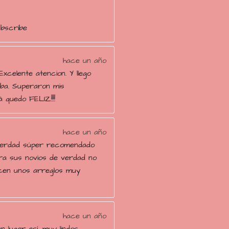
ubscribe
hace un año
Excelente atencion. Y llego
ba. Superaron mis
 quedo FELIZ!!!!
hace un año
verdad súper recomendado
ara sus novios de verdad no
cen unos arreglos muy
hace un año
n lugar así, muy lindos