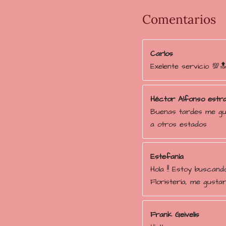
5
1
Comentarios
7
2
Carlos
4
Exelente servicio 💯
e
s
t
Héctor Alfonso estr
r
Buenas tardes me gus
e
a otros estados
l
l
a
Estefanía
s
Hola !! Estoy buscand
Floristería, me gustar
Frank Geivelis