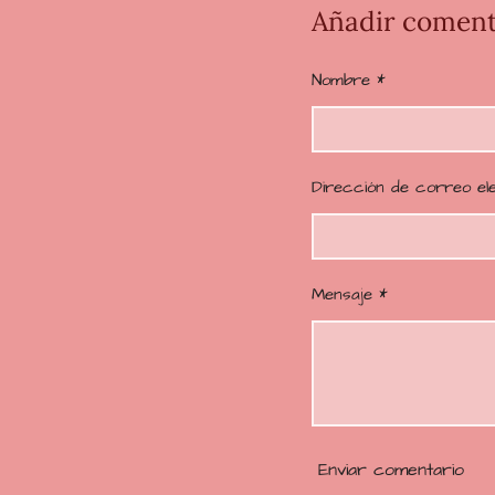
o
Añadir coment
r
a
Nombre *
c
i
ó
n
Dirección de correo el
:
4
.
6
Mensaje *
2
0
6
8
9
6
Enviar comentario
5