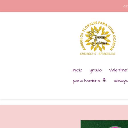
en
Ir
al
contenido
principal
Inicio
grado
Valentine
para hombre 🤴
desay