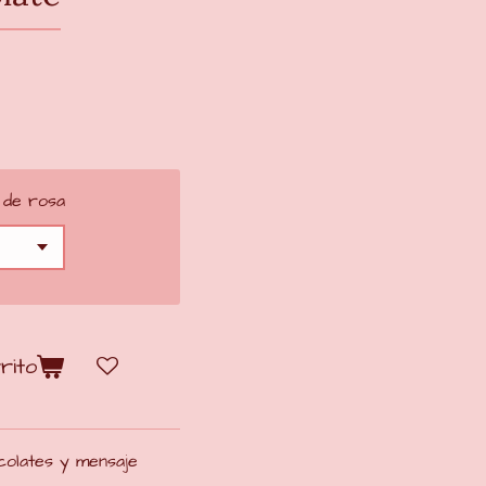
 de rosa
rito
olates y mensaje