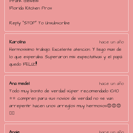
Frank Geivelis
Florida Kitchen Pros
Reply "STOP" To Unsubscribe
Karolina
hace un año
Hermosisimo trabajo. Excelente atencion. Y llego mas de
lo que esperaba. Superaron mis expectativas y el papá
quedo FELIZ!!!!
Ana medel
hace un año
Todo muy bonito de verdad súper recomendado 10/10
⭐️⭐️ compren para sus novios de verdad no se van
arrepentir hacen unos arreglos muy hermosos😍😍😍
👌🏻
Angie
hace un año