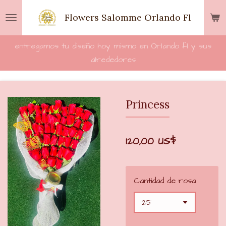
Ir
Flowers Salomme Orlando Fl
al
contenido
entregamos tu diseño hoy mismo en Orlando fl y sus
principal
alrededores
Princess
120,00 US$
Cantidad de rosa