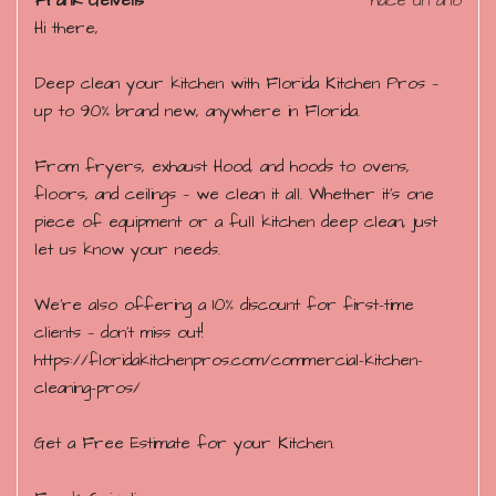
Frank Geivelis
hace un año
Hi there,
Deep clean your kitchen with Florida Kitchen Pros —
up to 90% brand new, anywhere in Florida.
From fryers, exhaust Hood, and hoods to ovens,
floors, and ceilings — we clean it all. Whether it’s one
piece of equipment or a full kitchen deep clean, just
let us know your needs.
We’re also offering a 10% discount for first-time
clients — don’t miss out!
https://floridakitchenpros.com/commercial-kitchen-
cleaning-pros/
Get a Free Estimate for your Kitchen.