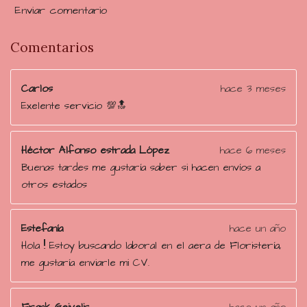
6
Enviar comentario
5
5
Comentarios
1
7
Carlos
hace 3 meses
2
Exelente servicio 💯🔝
4
e
s
Héctor Alfonso estrada López
hace 6 meses
t
Buenas tardes me gustaría saber si hacen envíos a
r
otros estados
e
l
Estefanía
hace un año
l
Hola !! Estoy buscando laboral en el aera de Floristería,
a
me gustaría enviarle mi CV.
s